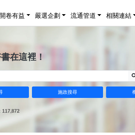
開卷有益
嚴選企劃
流通管道
相關連結
好書在這裡！
尋
施政搜尋
17,872