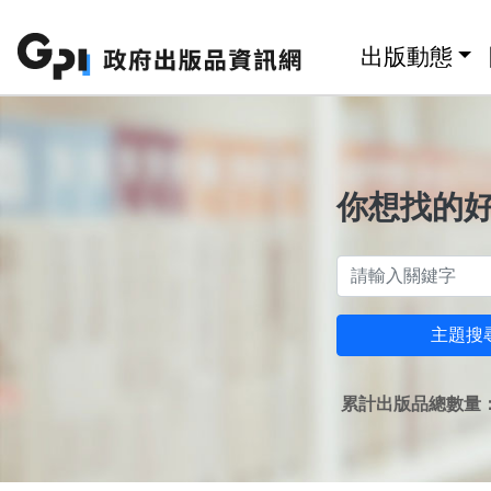
跳至主要內容區塊
:::
出版動態
你想找的
主題搜
累計出版品總數量：1