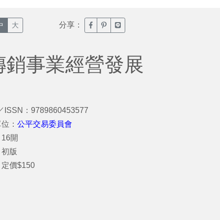
分享：
臉書分享(另開新視窗)
噗浪分享(另開新視窗)
Line分享(另開新視窗)
中
大
傳銷事業經營發展
／ISSN：9789860453577
單位：
公平交易委員會
16開
：初版
定價$150