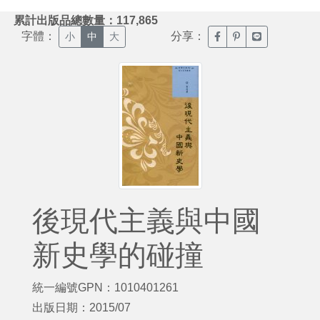
:::
累計出版品總數量：117,865
字體：
分享：
臉書分享(另開新視窗)
噗浪分享(另開新視
Line分享(另
小
中
大
後現代主義與中國
新史學的碰撞
統一編號GPN：1010401261
出版日期：2015/07