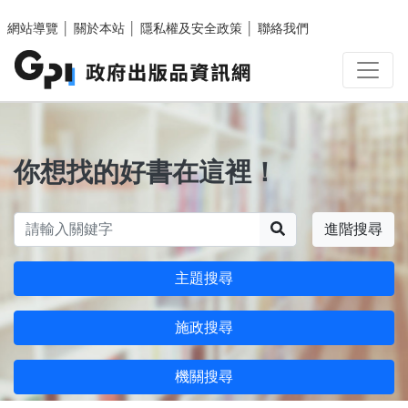
跳至主要內容區塊
網站導覽
│
關於本站
│
隱私權及安全政策
│
聯絡我們
你想找的好書在這裡！
搜尋
進階搜尋
主題搜尋
施政搜尋
機關搜尋