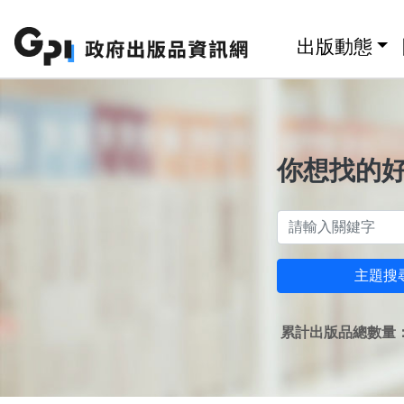
跳至主要內容區塊
:::
出版動態
你想找的
主題搜
累計出版品總數量：1