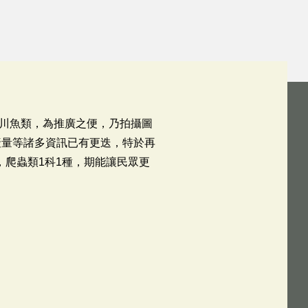
川魚類，為推廣之便，乃拍攝圖
產量等諸多資訊已有更迭，特於再
，爬蟲類1科1種，期能讓民眾更