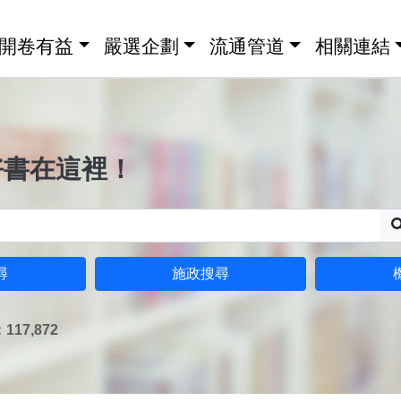
開卷有益
嚴選企劃
流通管道
相關連結
好書在這裡！
尋
施政搜尋
17,872