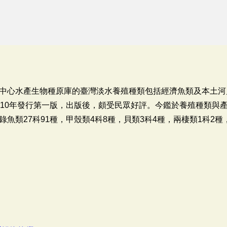
中心水產生物種原庫的臺灣淡水養殖種類包括經濟魚類及本土河
010年發行第一版，出版後，頗受民眾好評。今鑑於養殖種類與
魚類27科91種，甲殼類4科8種，貝類3科4種，兩棲類1科2種