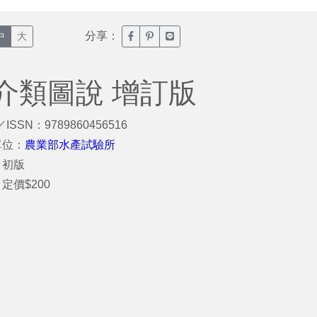
分享：
臉書分享(另開新視窗)
噗浪分享(另開新視窗)
Line分享(另開新視窗)
中
大
介類圖說 增訂版
／ISSN：9789860456516
單位：
農業部水產試驗所
：初版
定價$200