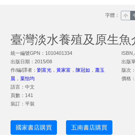
字體：
小
臺灣淡水養殖及原生魚
統一編號GPN：1010401334
ISBN
出版日期：2015/08
出版
作/編/譯者：
劉富光
，
黃家富
，
陳冠如
，
蕭玉
版次
晨
，
葉怡均
價格：
語言：中文
頁數：141
裝訂：平裝
國家書店購買
五南書店購買