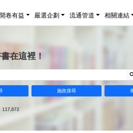
開卷有益
嚴選企劃
流通管道
相關連結
好書在這裡！
尋
施政搜尋
17,872