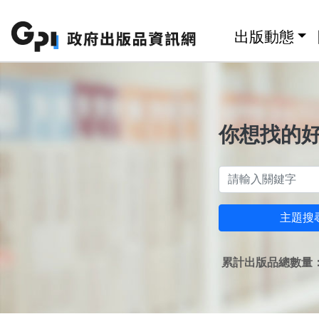
跳至主要內容區塊
:::
出版動態
你想找的
主題搜
累計出版品總數量：1