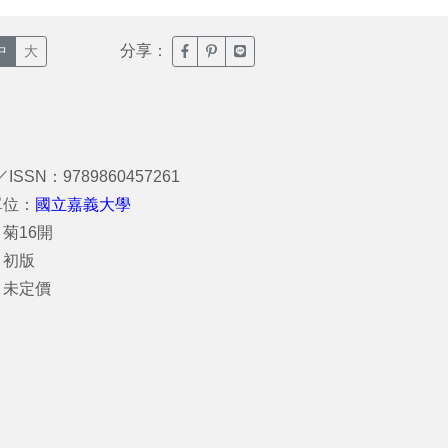
分享：
臉書分享(另開新視窗)
噗浪分享(另開新視窗)
Line分享(另開新視窗)
中
大
／ISSN：9789860457261
單位：
國立嘉義大學
菊16開
：初版
：未定價