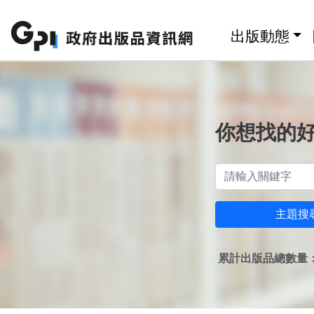
跳至主要內容區塊
:::
出版動態
你想找的
主題搜
累計出版品總數量：1