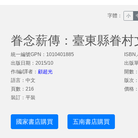
字體：
小
眷念薪傳：臺東縣眷村
統一編號GPN：1010401885
ISBN
出版日期：2015/10
出版
作/編/譯者：
顧超光
開數：
語言：中文
版次
頁數：216
價格：
裝訂：平裝
國家書店購買
五南書店購買