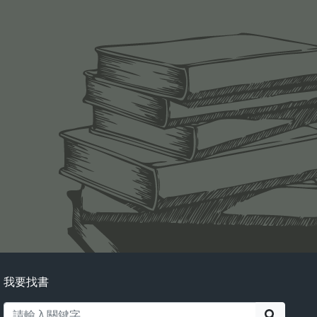
我要找書
搜尋