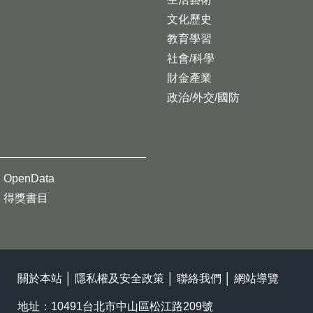
文化歷史
教育學習
社會/科學
財金產業
政治/外交/國防
OpenData
得獎書目
關於本站
│
隱私權及安全政策
│
聯絡我們
│
網站導覽
地址：10491台北市中山區松江路209號