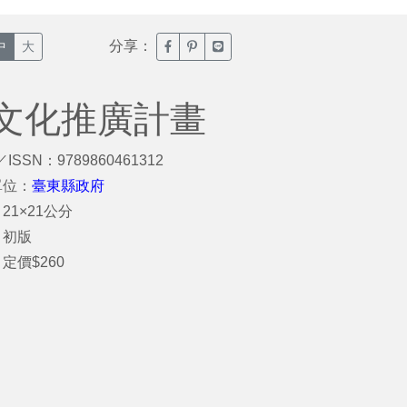
分享：
臉書分享(另開新視窗)
噗浪分享(另開新視窗)
Line分享(另開新視窗)
中
大
文化推廣計畫
／ISSN：9789860461312
單位：
臺東縣政府
21×21公分
：初版
定價$260