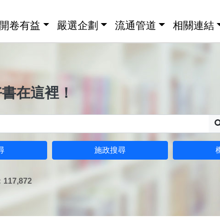
開卷有益
嚴選企劃
流通管道
相關連結
好書在這裡！
尋
施政搜尋
17,872