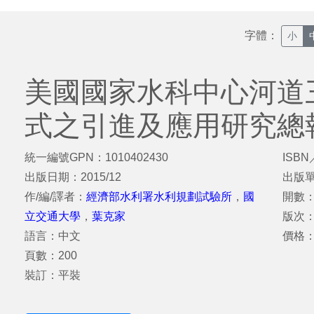
字體：
小
美國國家水科中心河道
式之引進及應用研究總
統一編號GPN：1010402430
ISBN
出版日期：2015/12
出版
作/編/譯者：
經濟部水利署水利規劃試驗所
，
國
開數：
立交通大學
，
葉克家
版次
語言：中文
價格：
頁數：200
裝訂：平裝