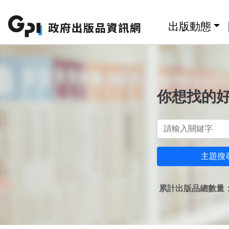
跳至主要內容區塊
:::
出版動態
你想找的
主題搜
累計出版品總數量：1