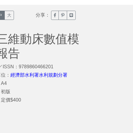
分享：
臉書分享(另開新視窗)
噗浪分享(另開新視窗)
Line分享(另開新視窗)
中
大
三維動床數值模
報告
／ISSN：9789860466201
單位：
經濟部水利署水利規劃分署
A4
：初版
定價$400