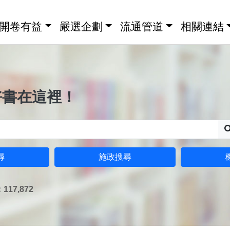
開卷有益
嚴選企劃
流通管道
相關連結
好書在這裡！
尋
施政搜尋
17,872