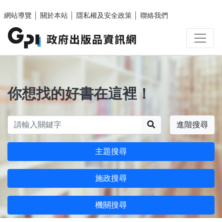
跳至主要內容區塊
網站導覽
│
關於本站
│
隱私權及安全政策
│
聯絡我們
你想找的好書在這裡！
搜尋
進階搜尋
主題搜尋
施政搜尋
機關搜尋