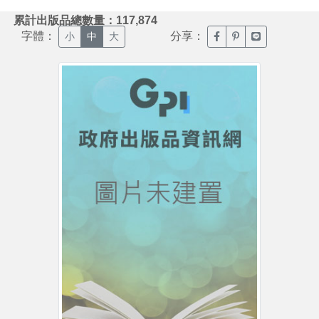
:::
累計出版品總數量：117,874
字體：
分享：
臉書分享(另開新視窗)
噗浪分享(另開新視
Line分享(另
小
中
大