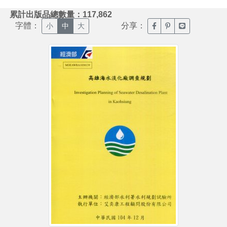
:::
累計出版品總數量：117,862
字體：
分享：
臉書分享(另開新視窗)
噗浪分享(另開新視
Line分享(另
小
中
大