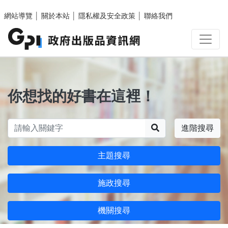
跳至主要內容區塊
網站導覽
│
關於本站
│
隱私權及安全政策
│
聯絡我們
你想找的好書在這裡！
搜尋
進階搜尋
主題搜尋
施政搜尋
機關搜尋