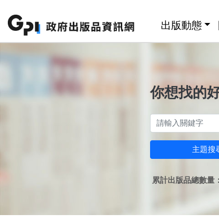
跳至主要內容區塊
:::
出版動態
你想找的
主題搜
累計出版品總數量：1