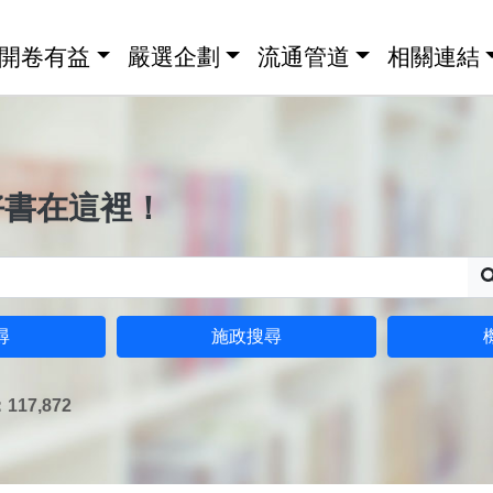
開卷有益
嚴選企劃
流通管道
相關連結
好書在這裡！
尋
施政搜尋
17,872