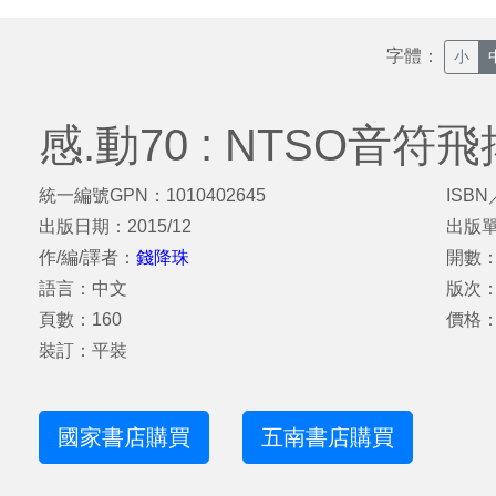
字體：
小
感.動70 : NTSO音
統一編號GPN：1010402645
ISBN
出版日期：2015/12
出版
作/編/譯者：
錢降珠
開數：
語言：中文
版次
頁數：160
價格：
裝訂：平裝
國家書店購買
五南書店購買