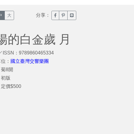
分享：
臉書分享(另開新視窗)
噗浪分享(另開新視窗)
Line分享(另開新視窗)
中
大
符飛揚的白金歲 月
／ISSN：9789860465334
單位：
國立臺灣交響樂團
菊8開
：初版
定價$500