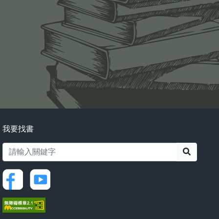
我要找書
搜尋