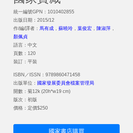
統一編號GPN：1010402855
出版日期：2015/12
作/編/譯者：
馬有成
，
蘇曉玲
，
葉俊宏
，
陳淑萍
，
顏佩貞
語言：中文
頁數：120
裝訂：平裝
ISBN／ISSN：9789860471458
出版單位：
國家發展委員會檔案管理局
開數：菊12k (20h*w19 cm)
版次：初版
價格：定價$250
國家書店購買