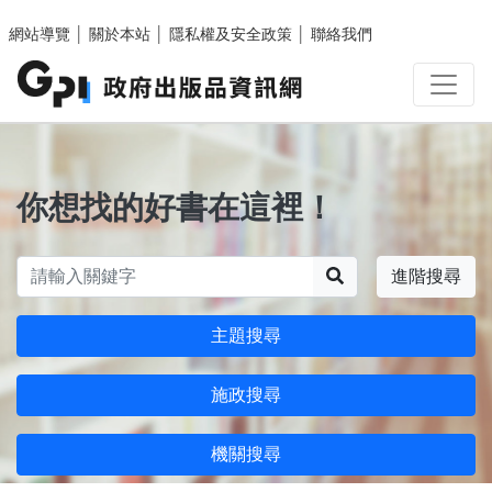
跳至主要內容區塊
網站導覽
│
關於本站
│
隱私權及安全政策
│
聯絡我們
你想找的好書在這裡！
搜尋
進階搜尋
主題搜尋
施政搜尋
機關搜尋