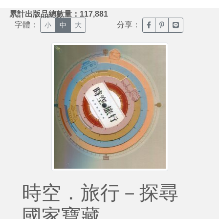
:::
累計出版品總數量：117,881
字體：
分享：
臉書分享(另開新視窗)
噗浪分享(另開新視
Line分享(另
小
中
大
時空．旅行－探尋
國家寶藏