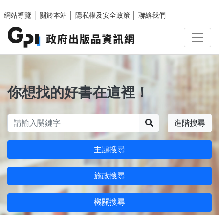
跳至主要內容區塊
網站導覽
│
關於本站
│
隱私權及安全政策
│
聯絡我們
你想找的好書在這裡！
搜尋
進階搜尋
主題搜尋
施政搜尋
機關搜尋