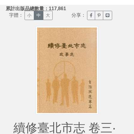
:::
累計出版品總數量：117,861
字體：
分享：
臉書分享(另開新視窗)
噗浪分享(另開新視
Line分享(另
小
中
大
續修臺北市志 卷三‧