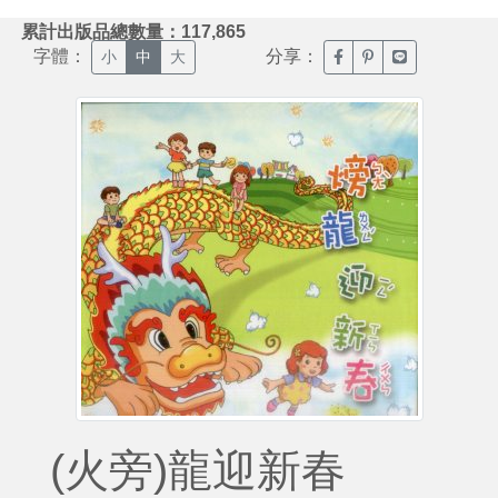
:::
累計出版品總數量：117,865
字體：
分享：
臉書分享(另開新視窗)
噗浪分享(另開新視
Line分享(另
小
中
大
(火旁)龍迎新春