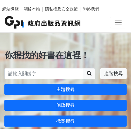
跳至主要內容區塊
網站導覽
│
關於本站
│
隱私權及安全政策
│
聯絡我們
你想找的好書在這裡！
搜尋
進階搜尋
主題搜尋
施政搜尋
機關搜尋