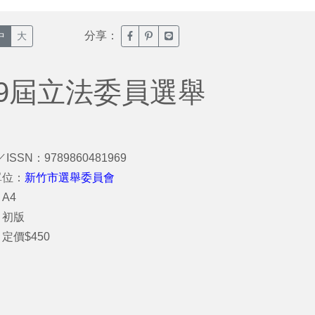
分享：
臉書分享(另開新視窗)
噗浪分享(另開新視窗)
Line分享(另開新視窗)
中
大
9屆立法委員選舉
／ISSN：9789860481969
單位：
新竹市選舉委員會
A4
：初版
定價$450