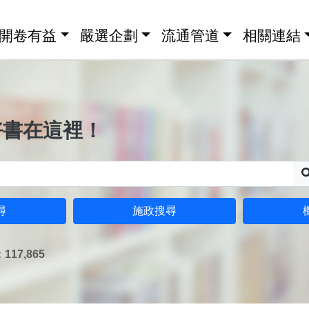
開卷有益
嚴選企劃
流通管道
相關連結
好書在這裡！
尋
施政搜尋
17,865