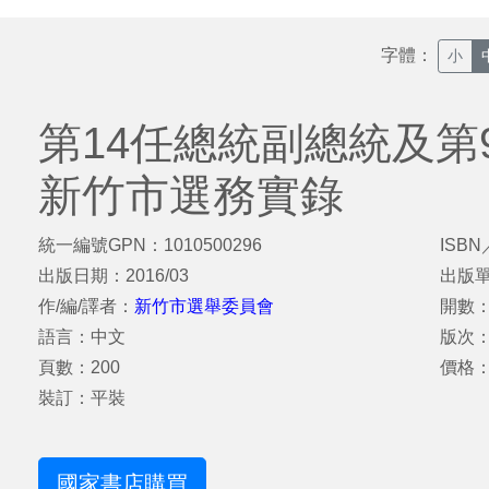
字體：
小
第14任總統副總統及第
新竹市選務實錄
統一編號GPN：1010500296
ISBN
出版日期：2016/03
出版
作/編/譯者：
新竹市選舉委員會
開數：
語言：中文
版次
頁數：200
價格：
裝訂：平裝
國家書店購買