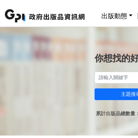
跳至主要內容區塊
:::
出版動態
你想找的
主題搜
累計出版品總數量：1