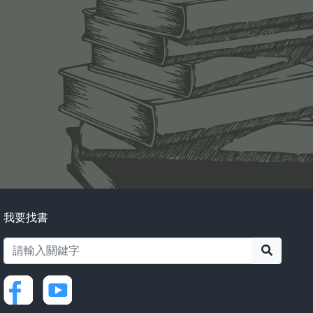
我要找書
搜尋