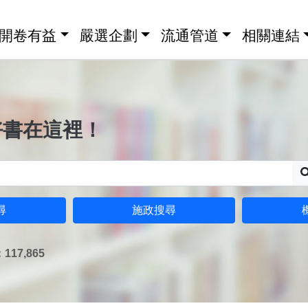
開卷有益
嚴選企劃
流通管道
相關連結
好書在這裡！
尋
施政搜尋
17,865