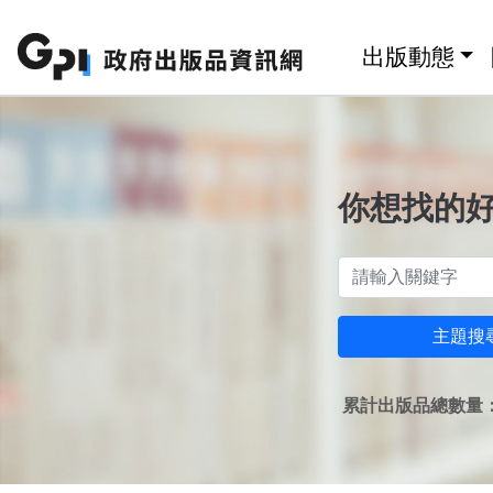
跳至主要內容區塊
:::
出版動態
你想找的
主題搜
累計出版品總數量：1