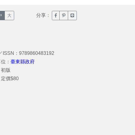
分享：
臉書分享(另開新視窗)
噗浪分享(另開新視窗)
Line分享(另開新視窗)
中
大
／ISSN：9789860483192
單位：
臺東縣政府
：初版
定價$80