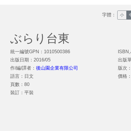
字體：
小
ぶらり台東
統一編號GPN：1010500386
ISBN
出版日期：2016/05
出版
作/編/譯者：
後山園企業有限公司
版次
語言：日文
價格：
頁數：80
裝訂：平裝