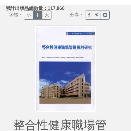
:::
累計出版品總數量：117,860
字體：
分享：
臉書分享(另開新視窗)
噗浪分享(另開新視
Line分享(另
小
中
大
整合性健康職場管