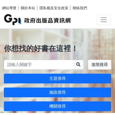
跳至主要內容區塊
網站導覽
│
關於本站
│
隱私權及安全政策
│
聯絡我們
你想找的好書在這裡！
搜尋
進階搜尋
主題搜尋
施政搜尋
機關搜尋