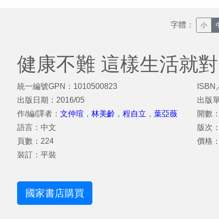
字體：
小
健康不難 這樣生活就
統一編號GPN：1010500823
ISBN
出版日期：2016/05
出版
作/編/譯者：
文仲瑄
，
林美齡
，
程自立
，
葉亞薇
開數：
語言：中文
版次
頁數：224
價格：
裝訂：平裝
國家書店購買