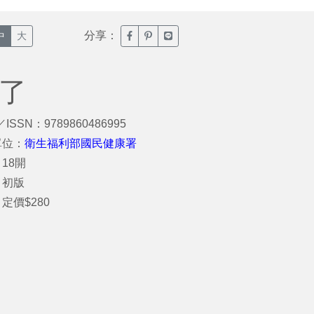
分享：
臉書分享(另開新視窗)
噗浪分享(另開新視窗)
Line分享(另開新視窗)
中
大
對了
／ISSN：9789860486995
單位：
衛生福利部國民健康署
18開
：初版
定價$280