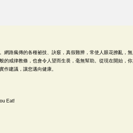
。網路瘋傳的各種祕技、訣竅，真假難辨，常使人眼花撩亂，無
般的戒律教條，也會令人望而生畏，毫無幫助。從現在開始，你
實作建議，讓您邁向健康。
u Eat!