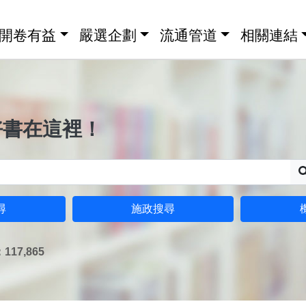
開卷有益
嚴選企劃
流通管道
相關連結
好書在這裡！
尋
施政搜尋
17,865