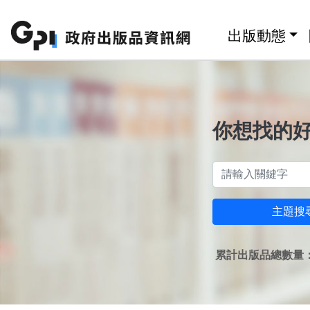
跳至主要內容區塊
:::
出版動態
你想找的
主題搜
累計出版品總數量：1