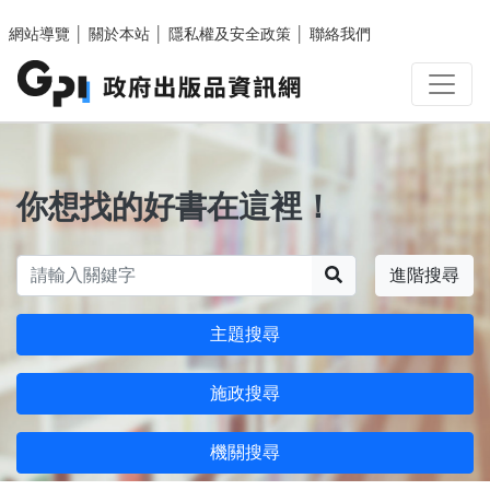
跳至主要內容區塊
網站導覽
│
關於本站
│
隱私權及安全政策
│
聯絡我們
你想找的好書在這裡！
搜尋
進階搜尋
主題搜尋
施政搜尋
機關搜尋