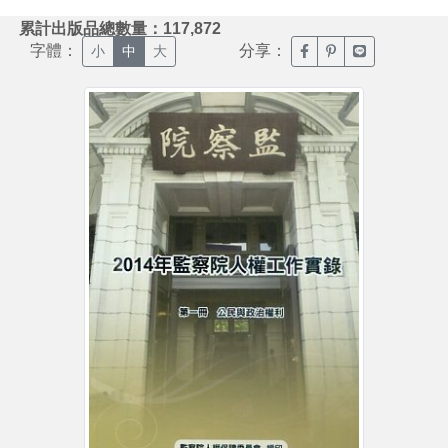
:::
累計出版品總數量：117,872
字體：
分享：
臉書分享(另開新視窗)
噗浪分享(另開新視
Line分享(另
小
中
大