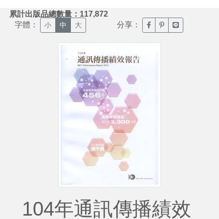
:::
累計出版品總數量：117,872
字體：
分享：
臉書分享(另開新視窗)
噗浪分享(另開新視
Line分享(另
小
中
大
104年通訊傳播績效