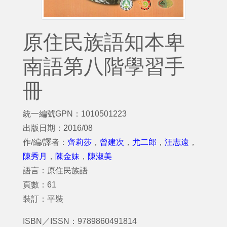
原住民族語知本卑
南語第八階學習手
冊
統一編號GPN：1010501223
出版日期：2016/08
作/編/譯者：
齊莉莎
，
曾建次
，
尤二郎
，
汪志遠
，
陳秀月
，
陳金妹
，
陳淑美
語言：原住民族語
頁數：61
裝訂：平裝
ISBN／ISSN：9789860491814