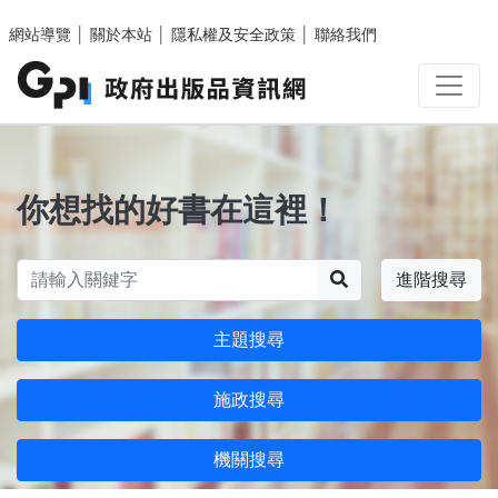
跳至主要內容區塊
網站導覽
│
關於本站
│
隱私權及安全政策
│
聯絡我們
你想找的好書在這裡！
搜尋
進階搜尋
主題搜尋
施政搜尋
機關搜尋