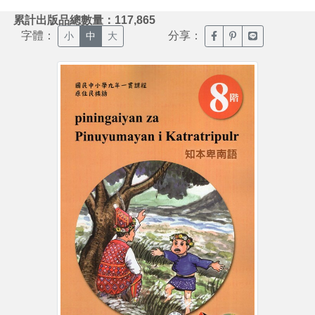
:::
累計出版品總數量：117,865
字體：
分享：
臉書分享(另開新視窗)
噗浪分享(另開新視
Line分享(另
小
中
大