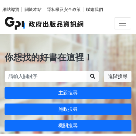
跳至主要內容區塊
網站導覽
│
關於本站
│
隱私權及安全政策
│
聯絡我們
你想找的好書在這裡！
搜尋
進階搜尋
主題搜尋
施政搜尋
機關搜尋