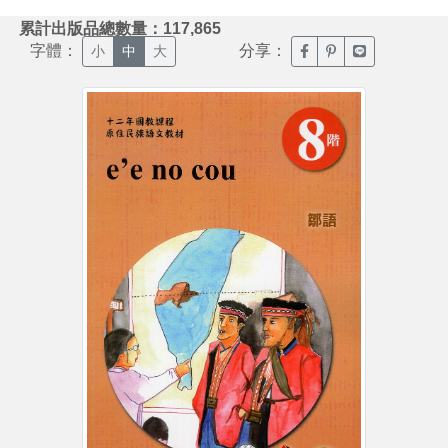
:::
累計出版品總數量：117,865
字體：
分享：
臉書分享(另開新視窗)
噗浪分享(另開新視
Line分享(另
小
中
大