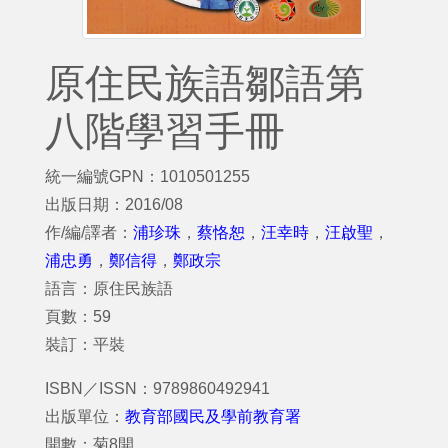
原住民族語鄒語第
八階學習手冊
統一編號GPN：1010501255
出版日期：2016/08
作/編/譯者：
浦珍珠
，
蔡恪恕
，
汪幸時
，
汪啟聖
，
浦忠勇
，
鄭信得
，
鄭政宗
語言：原住民族語
頁數：59
裝訂：平裝
ISBN／ISSN：9789860492941
出版單位：
教育部國民及學前教育署
開數：菊8開