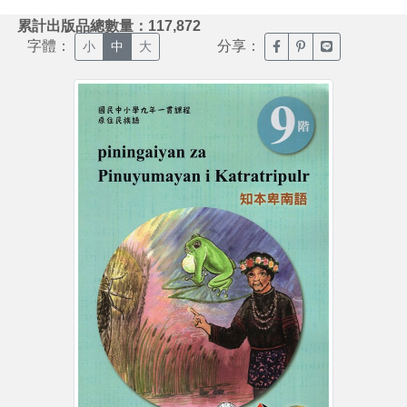
:::
累計出版品總數量：117,872
字體：
分享：
臉書分享(另開新視窗)
噗浪分享(另開新視
Line分享(另
小
中
大