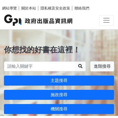
跳至主要內容區塊
網站導覽
│
關於本站
│
隱私權及安全政策
│
聯絡我們
你想找的好書在這裡！
搜尋
進階搜尋
主題搜尋
施政搜尋
機關搜尋