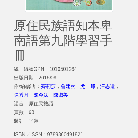
原住民族語知本卑
南語第九階學習手
冊
統一編號GPN：1010501264
出版日期：2016/08
作/編/譯者：
齊莉莎
，
曾建次
，
尤二郎
，
汪志遠
，
陳秀月
，
陳金妹
，
陳淑美
語言：原住民族語
頁數：63
裝訂：平裝
ISBN／ISSN：9789860491821