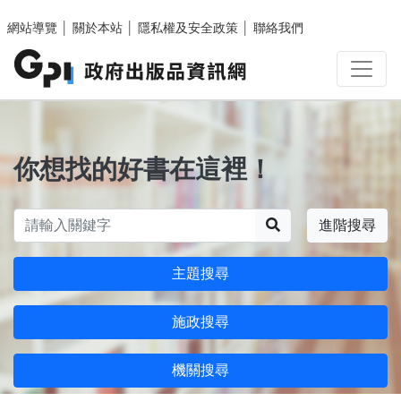
跳至主要內容區塊
網站導覽
│
關於本站
│
隱私權及安全政策
│
聯絡我們
你想找的好書在這裡！
搜尋
進階搜尋
主題搜尋
施政搜尋
機關搜尋