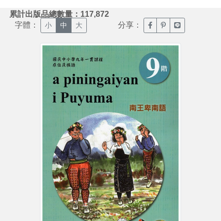
:::
累計出版品總數量：117,872
字體：
分享：
臉書分享(另開新視窗)
噗浪分享(另開新視
Line分享(另
小
中
大