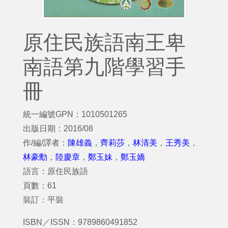
原住民族語南王卑
南語第九階學習手
冊
統一編號GPN：1010501265
出版日期：2016/08
作/編/譯者：
陳雄義
，
齊莉莎
，
林清美
，
王秀美
，
林豪勳
，
陸慶章
，
鄭玉妹
，
鄭玉嬌
語言：原住民族語
頁數：61
裝訂：平裝
ISBN／ISSN：9789860491852