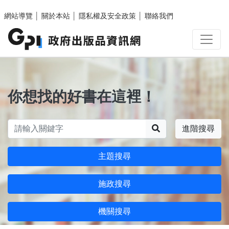
跳至主要內容區塊
網站導覽
│
關於本站
│
隱私權及安全政策
│
聯絡我們
你想找的好書在這裡！
搜尋
進階搜尋
主題搜尋
施政搜尋
機關搜尋