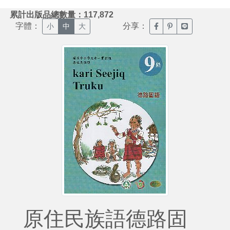
:::
累計出版品總數量：117,872
字體：
分享：
臉書分享(另開新視窗)
噗浪分享(另開新視
Line分享(另
小
中
大
原住民族語德路固