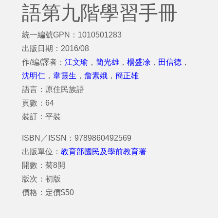
語第九階學習手冊
統一編號GPN：1010501283
出版日期：2016/08
作/編/譯者：
江文瑜
，
簡光雄
，
楊盛凃
，
田信德
，
沈明仁
，
韋靈生
，
詹素娥
，
簡正雄
語言：原住民族語
頁數：64
裝訂：平裝
ISBN／ISSN：9789860492569
出版單位：
教育部國民及學前教育署
開數：菊8開
版次：初版
價格：定價$50