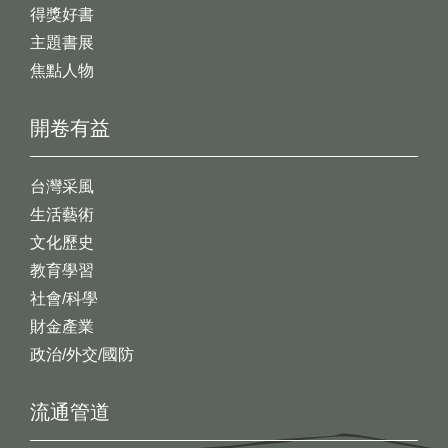
得獎好書
主題書展
焦點人物
開卷有益
台灣采風
生活藝術
文化歷史
教育學習
社會/科學
財金產業
政治/外交/國防
流通管道