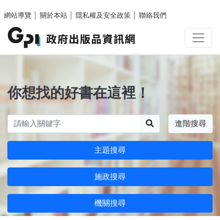
跳至主要內容區塊
網站導覽
│
關於本站
│
隱私權及安全政策
│
聯絡我們
你想找的好書在這裡！
搜尋
進階搜尋
主題搜尋
施政搜尋
機關搜尋