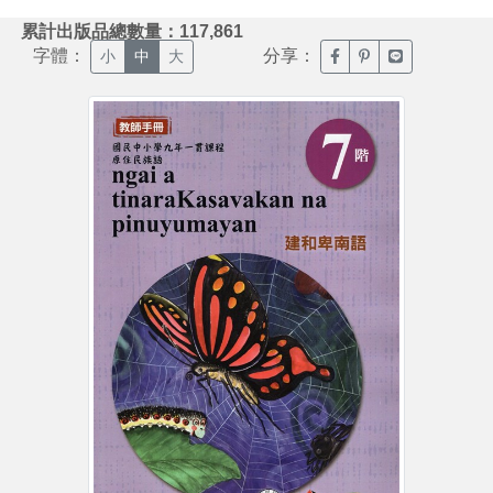
:::
累計出版品總數量：117,861
字體：
分享：
臉書分享(另開新視窗)
噗浪分享(另開新視
Line分享(另
小
中
大