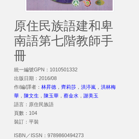
原住民族語建和卑
南語第七階教師手
冊
統一編號GPN：1010501332
出版日期：2016/08
作/編/譯者：
林昇德
，
齊莉莎
，
洪渟嵐
，
洪林梅
華
，
陳文生
，
陳玉華
，
蔡金水
，
謝美玉
語言：原住民族語
頁數：104
裝訂：平裝
ISBN／ISSN：9789860494273