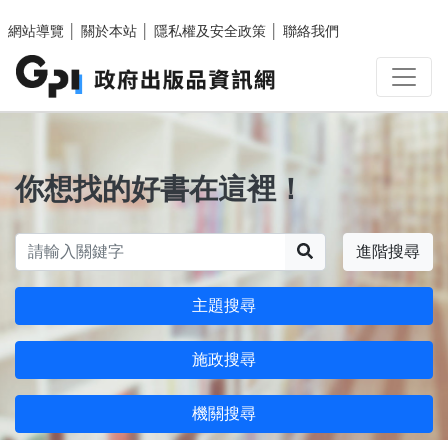
跳至主要內容區塊
網站導覽
│
關於本站
│
隱私權及安全政策
│
聯絡我們
你想找的好書在這裡！
搜尋
進階搜尋
主題搜尋
施政搜尋
機關搜尋