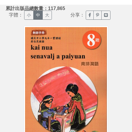
:::
累計出版品總數量：117,865
字體：
分享：
臉書分享(另開新視窗)
噗浪分享(另開新視
Line分享(另
小
中
大