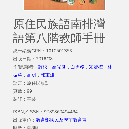
原住民族語南排灣
語第八階教師手冊
統一編號GPN：1010501353
出版日期：2016/08
作/編/譯者：
許松
，
高光良
，
白勇務
，
宋娜梅
，
林
振華
，
高明
，
郭東雄
語言：原住民族語
頁數：99
裝訂：平裝
ISBN／ISSN：9789860494464
出版單位：
教育部國民及學前教育署
開數：菊8開