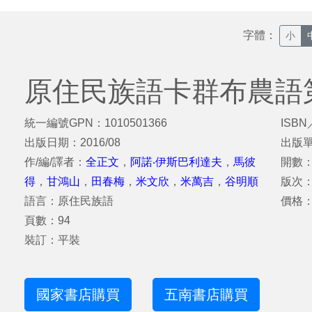
字體：
小
原住民族語卡群布農語
統一編號GPN：1010501366
ISBN
出版日期：2016/08
出版
作/編/譯者：
全正文
，
阿諾‧伊斯巴利達夫
，
馬彼
開數：
得
，
甘鴻山
，
田春梅
，
米文欣
，
米萬吉
，
谷明順
版次
語言：原住民族語
價格：
頁數：94
裝訂：平裝
國家書店購買
五南書店購買