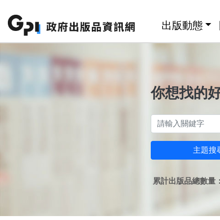
跳至主要內容區塊
:::
出版動態
你想找的
主題搜
累計出版品總數量：1