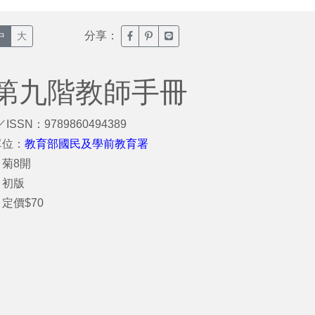
分享：
臉書分享(另開新視窗)
噗浪分享(另開新視窗)
Line分享(另開新視窗)
中
大
第九階教師手冊
／ISSN：9789860494389
單位：
教育部國民及學前教育署
菊8開
：初版
定價$70