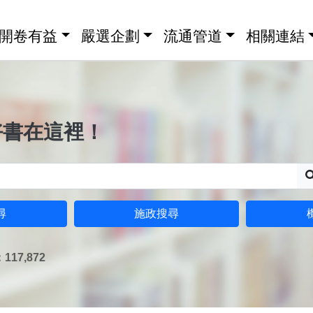
開卷有益
嚴選企劃
流通管道
相關連結
好書在這裡！
尋
施政搜尋
17,872