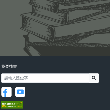
我要找書
搜尋