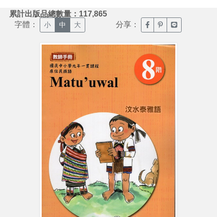
:::
累計出版品總數量：117,865
字體：
分享：
臉書分享(另開新視窗)
噗浪分享(另開新視
Line分享(另
小
中
大