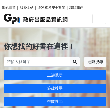
跳至主要內容區塊
網站導覽
│
關於本站
│
隱私權及安全政策
│
聯絡我們
你想找的好書在這裡！
搜尋
進階搜尋
主題搜尋
施政搜尋
機關搜尋