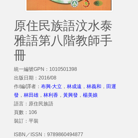
原住民族語汶水泰
雅語第八階教師手
冊
統一編號GPN：1010501398
出版日期：2016/08
作/編/譯者：
布興‧大立
，
林成遠
，
林義和
，
田運
發
，
林田雄
，
林利香
，
黃興發
，
楊美娘
語言：原住民族語
頁數：106
裝訂：平裝
ISBN／ISSN：9789860494877