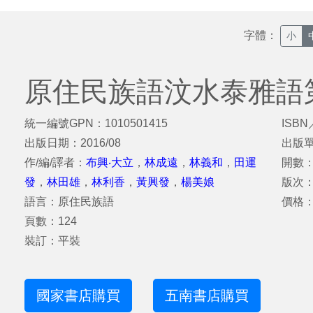
字體：
小
原住民族語汶水泰雅語
統一編號GPN：1010501415
ISBN
出版日期：2016/08
出版
作/編/譯者：
布興‧大立
，
林成遠
，
林義和
，
田運
開數：
發
，
林田雄
，
林利香
，
黃興發
，
楊美娘
版次
語言：原住民族語
價格：
頁數：124
裝訂：平裝
國家書店購買
五南書店購買