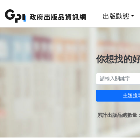
跳至主要內容區塊
:::
出版動態
你想找的
主題搜
累計出版品總數量：1