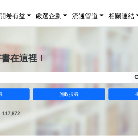
開卷有益
嚴選企劃
流通管道
相關連結
好書在這裡！
尋
施政搜尋
17,872