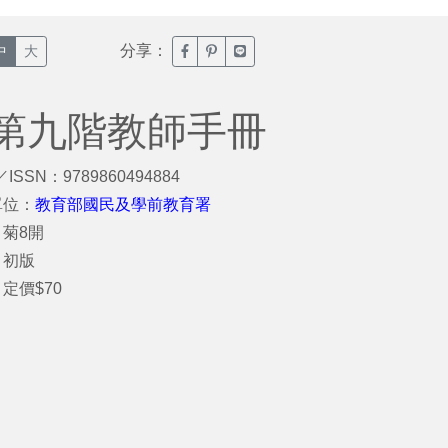
分享：
臉書分享(另開新視窗)
噗浪分享(另開新視窗)
Line分享(另開新視窗)
中
大
第九階教師手冊
／ISSN：9789860494884
單位：
教育部國民及學前教育署
菊8開
：初版
定價$70