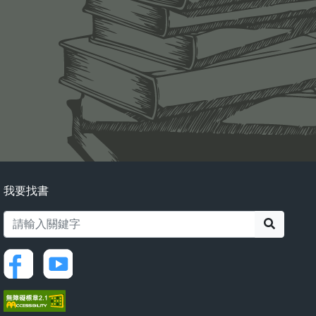
我要找書
搜尋