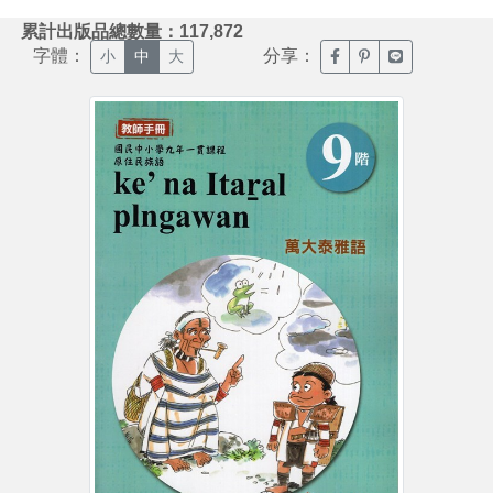
:::
累計出版品總數量：117,872
字體：
分享：
臉書分享(另開新視窗)
噗浪分享(另開新視
Line分享(另
小
中
大