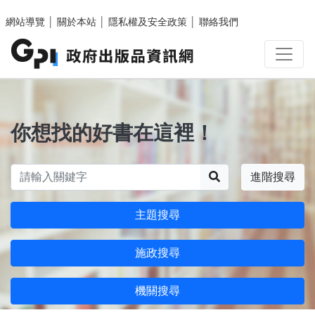
跳至主要內容區塊
網站導覽
│
關於本站
│
隱私權及安全政策
│
聯絡我們
你想找的好書在這裡！
搜尋
進階搜尋
主題搜尋
施政搜尋
機關搜尋