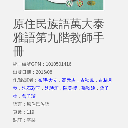
原住民族語萬大泰
雅語第九階教師手
冊
統一編號GPN：1010501416
出版日期：2016/08
作/編/譯者：
布興‧大立
，
高元杰
，
古秋鳳
，
古粘月
琴
，
沈石彩玉
，
沈詩筠
，
陳美櫻
，
張秋娘
，
曾子
樵
，
曾子璿
語言：原住民族語
頁數：119
裝訂：平裝