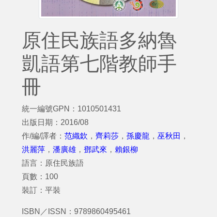
原住民族語多納魯
凱語第七階教師手
冊
統一編號GPN：1010501431
出版日期：2016/08
作/編/譯者：
范織欽
，
齊莉莎
，
孫慶龍
，
巫秋田
，
洪麗萍
，
潘廣雄
，
鄧武來
，
賴銀柳
語言：原住民族語
頁數：100
裝訂：平裝
ISBN／ISSN：9789860495461