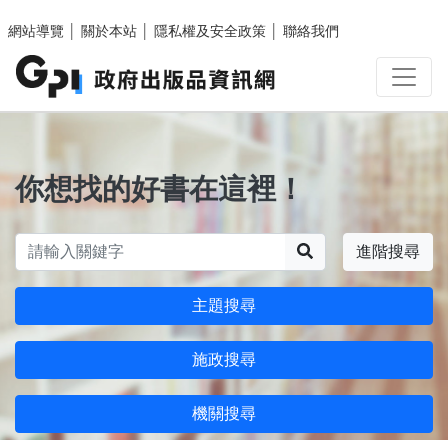
跳至主要內容區塊
網站導覽
│
關於本站
│
隱私權及安全政策
│
聯絡我們
你想找的好書在這裡！
搜尋
進階搜尋
主題搜尋
施政搜尋
機關搜尋