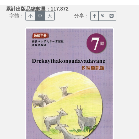
:::
累計出版品總數量：117,872
字體：
分享：
臉書分享(另開新視窗)
噗浪分享(另開新視
Line分享(另
小
中
大