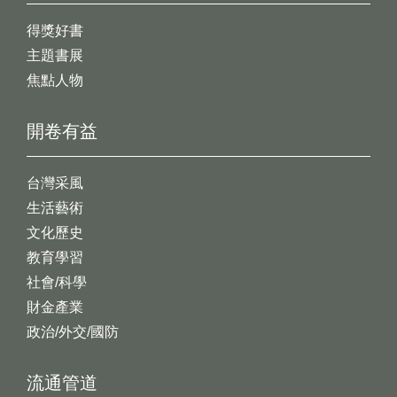
得獎好書
主題書展
焦點人物
開卷有益
台灣采風
生活藝術
文化歷史
教育學習
社會/科學
財金產業
政治/外交/國防
流通管道