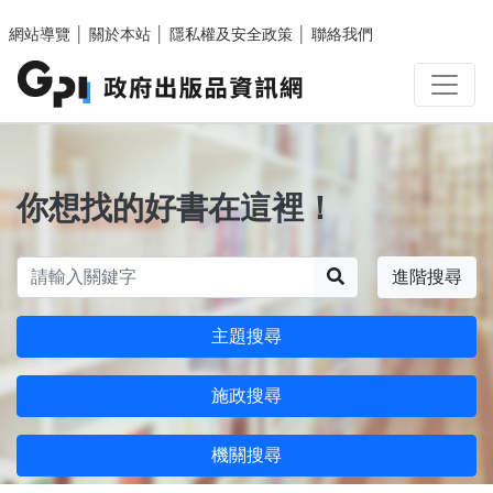
跳至主要內容區塊
網站導覽
│
關於本站
│
隱私權及安全政策
│
聯絡我們
你想找的好書在這裡！
搜尋
進階搜尋
主題搜尋
施政搜尋
機關搜尋