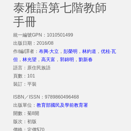
泰雅語第七階教師
手冊
統一編號GPN：1010501499
出版日期：2016/08
作/編/譯者：
布興‧大立
，
彭榮明
，
林約道
，
优桂‧瓦
但
，
林光望
，
高天富
，
郭錦明
，
劉新春
語言：原住民族語
頁數：101
裝訂：平裝
ISBN／ISSN：9789860496468
出版單位：
教育部國民及學前教育署
開數：菊8開
版次：初版
價格：定價$70