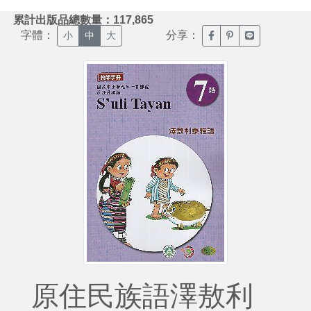
:::
累計出版品總數量：117,865
字體：
分享：
臉書分享(另開新視窗)
噗浪分享(另開新視
Line分享(另
小
中
大
原住民族語澤敖利