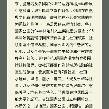
來，營建署及各國家公園管理處積極推動發展
生態旅遊，與社區建立夥伴關係，強調在自然
與文化資源的體驗，儘可能在不影響當地的生
態系統的條件下，為居民創造經濟利益。墾丁
國家公園於94年開始引入生態旅遊的概念；95
年開始聘請輔導團隊陪伴與協助社頂部落，社
頂部落不僅成為墾丁國家公園內的生態旅遊示
範地，以及全臺第一個靠自主營運和生態旅遊
獲利的部落，更獲得第3屆國家環境教育獎團
體組特優獎。從社頂部落作為開端所推動的社
區生態旅遊，發展至今已有7個社區－社頂、
水蛙窟、里德、龍水、港口、大光及永靖等社
區，以及滿州生態旅遊觀光促進會與龍坑生態
保護區，均有各自特色，已獲得在地居民及一
般大眾的認可。台江國家公園成立時間較短，
為新興之「濕地型」國家公園，我國唯二的國