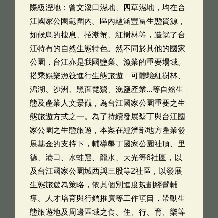
際級溼地：曾文溪口濕地、四草濕地，均在台
江國家公園範圍內。區內蘊涵豐富生態資源，
如候鳥的棲息、招潮蟹、紅樹林等，造就了台
江特有的自然生態特色。然不同於其他的國家
公園，台江亦是我國鹽業、漁業的重要場域。
搭乘娛樂漁筏進行生態旅遊，可體驗紅樹林、
潟湖、沙洲、黑面琵鷺、漁鹽產業...等自然生
態及產業人文景觀，為台江國家公園重要之生
態旅遊方式之一。為了持續發展墾丁與台江國
家公園之生態旅遊，本案在經濟部地方產業發
展基金的支持下，輔導墾丁國家公園社頂、里
德、港口、水蛙窟、龍水、大光等6社區，以
及台江國家公園城西與三股等2社區，以發展
生態旅遊為策略，依其個別進度規劃經營輔
導、人才培育與行銷推廣等工作項目，帶動生
態旅遊地及周邊區域之食、住、行、育、樂等