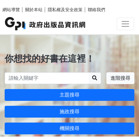
跳至主要內容區塊
網站導覽
│
關於本站
│
隱私權及安全政策
│
聯絡我們
你想找的好書在這裡！
搜尋
進階搜尋
主題搜尋
施政搜尋
機關搜尋