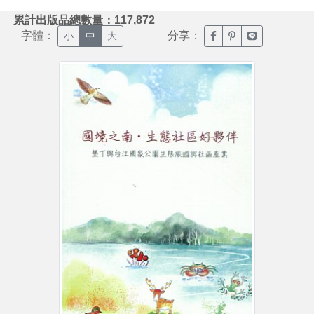
:::
累計出版品總數量：117,872
字體：
分享：
臉書分享(另開新視窗)
噗浪分享(另開新視
Line分享(另
小
中
大