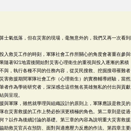
算士氣低落，但在災害的現場，毫無意外的，我們又再一次看到
投入救災工作的時刻，軍隊社會工作所關心的角度會著重在參與
果隨著921地震後開始對災害心理衛生的重視與投入逐漸的累積
不與，執行各種不同的任務內容，從災民搜救、挖掘搜尋罹難者
災害救援期間軍隊社會工作（心理衛生）的實務輔導經驗，當然
筆者作為學術研究者，深深感念這些無名英雄無私的付出與貢獻
結與呈現。
援與軍隊，雖然就學理與組織設計的原則上，軍隊應該是救災的
隊在災害救援的工作上勢必扮演更積極的角色。第二章則是從過
何？以作為後續討論的基礎。第三章的內容為說明重大災害救援
協助救災官兵在預防、面對與適應壓力反應的作法。第四章主要