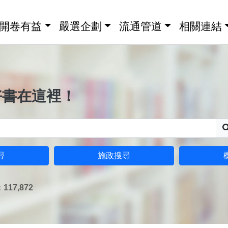
開卷有益
嚴選企劃
流通管道
相關連結
好書在這裡！
尋
施政搜尋
17,872