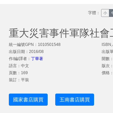
字體：
小
重大災害事件軍隊社會
統一編號GPN：1010501548
ISBN
出版日期：2016/08
出版
作/編/譯者：
丁華著
開數：
語言：中文
版次
頁數：169
價格：
裝訂：平裝
國家書店購買
五南書店購買