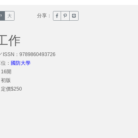
分享：
臉書分享(另開新視窗)
噗浪分享(另開新視窗)
Line分享(另開新視窗)
中
大
工作
／ISSN：9789860493726
單位：
國防大學
16開
：初版
定價$250