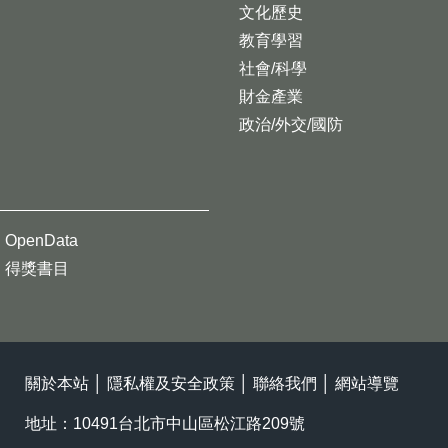
文化歷史
教育學習
社會/科學
財金產業
政治/外交/國防
OpenData
得獎書目
關於本站
│
隱私權及安全政策
│
聯絡我們
│
網站導覽
地址：10491台北市中山區松江路209號