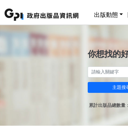
跳至主要內容區塊
:::
出版動態
你想找的
主題搜
累計出版品總數量：1