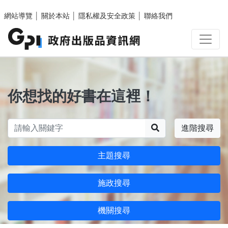
跳至主要內容區塊
網站導覽
│
關於本站
│
隱私權及安全政策
│
聯絡我們
你想找的好書在這裡！
搜尋
進階搜尋
主題搜尋
施政搜尋
機關搜尋