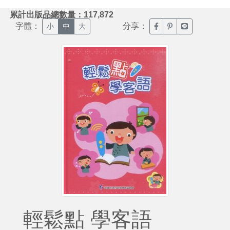
:::
累計出版品總數量：117,872
字體：
分享：
臉書分享(另開新視窗)
噗浪分享(另開新視
Line分享(另
小
中
大
輕鬆點 學客語