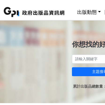
跳至主要內容區塊
:::
出版動態
你想找的
主題搜
累計出版品總數量：1