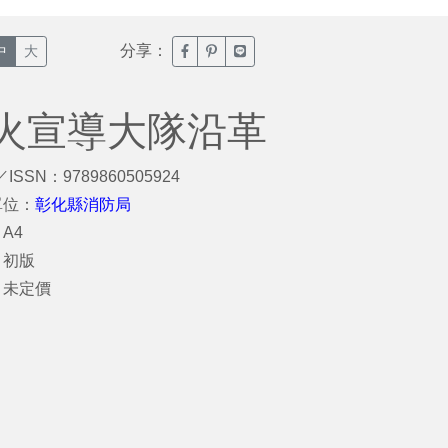
分享：
臉書分享(另開新視窗)
噗浪分享(另開新視窗)
Line分享(另開新視窗)
中
大
火宣導大隊沿革
／ISSN：9789860505924
單位：
彰化縣消防局
A4
：初版
：未定價