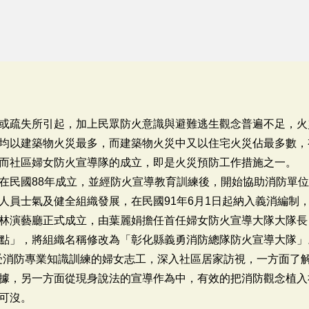
或疏失所引起，加上民眾防火意識與避難逃生觀念普遍不足，火
均以建築物火災最多，而建築物火災中又以住宅火災佔最多數，
而社區婦女防火宣導隊的成立，即是火災預防工作措施之一。
在民國88年成立，並經防火宣導教育訓練後，開始協助消防單
員士氣及健全組織發展，在民國91年6月1日起納入義消編制，9
林演藝廳正式成立，由葉麗娟擔任首任婦女防火宣導大隊大隊長，
點」，將組織名稱修改為「彰化縣義勇消防總隊防火宣導大隊」
由接受消防專業知識訓練的婦女志工，深入社區居家訪視，一方面了
據，另一方面從現身說法的宣導作為中，有效的把消防觀念植入
可沒。