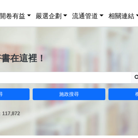
開卷有益
嚴選企劃
流通管道
相關連結
好書在這裡！
尋
施政搜尋
17,872