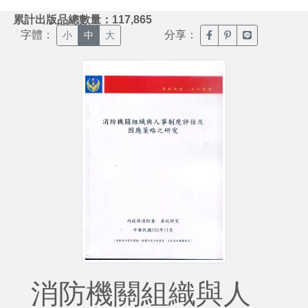
:::
累計出版品總數量：117,865
字體：
分享：
臉書分享(另開新視窗)
噗浪分享(另開新視
Line分享(另
小
中
大
消防機關組織與人