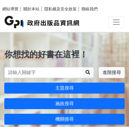
跳至主要內容區塊
網站導覽
│
關於本站
│
隱私權及安全政策
│
聯絡我們
你想找的好書在這裡！
搜尋
進階搜尋
主題搜尋
施政搜尋
機關搜尋