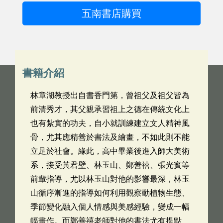
五南書店購買
書籍介紹
林章湖教授出自書香門第，曾祖父及祖父皆為
前清秀才，其父親承習祖上之德在傳統文化上
也有紮實的功夫，自小就訓練建立文人精神風
骨，尤其應精善於書法及繪畫，不如此則不能
立足於社會。緣此，高中畢業後進入師大美術
系，接受黃君壁、林玉山、鄭善禧、張光賓等
前輩指導，尤以林玉山對他的影響最深，林玉
山循序漸進的指導如何利用觀察動植物生態、
季節變化融入個人情感與美感經驗，變成一幅
幅畫作。而鄭善禧老師對他的書法尤有提點