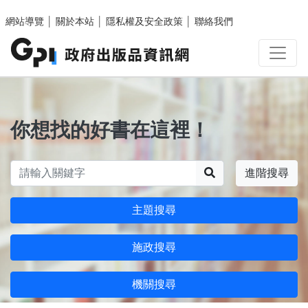
跳至主要內容區塊
網站導覽
│
關於本站
│
隱私權及安全政策
│
聯絡我們
你想找的好書在這裡！
搜尋
進階搜尋
主題搜尋
施政搜尋
機關搜尋