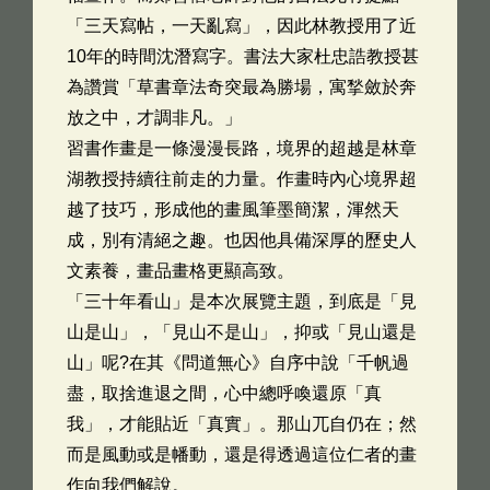
「三天寫帖，一天亂寫」，因此林教授用了近
10年的時間沈潛寫字。書法大家杜忠誥教授甚
為讚賞「草書章法奇突最為勝場，寓揫斂於奔
放之中，才調非凡。」
習書作畫是一條漫漫長路，境界的超越是林章
湖教授持續往前走的力量。作畫時內心境界超
越了技巧，形成他的畫風筆墨簡潔，渾然天
成，別有清絕之趣。也因他具備深厚的歷史人
文素養，畫品畫格更顯高致。
「三十年看山」是本次展覽主題，到底是「見
山是山」，「見山不是山」，抑或「見山還是
山」呢?在其《問道無心》自序中說「千帆過
盡，取捨進退之間，心中總呼喚還原「真
我」，才能貼近「真實」。那山兀自仍在；然
而是風動或是幡動，還是得透過這位仁者的畫
作向我們解說。