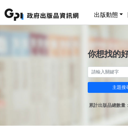
跳至主要內容區塊
:::
出版動態
你想找的
主題搜
累計出版品總數量：1