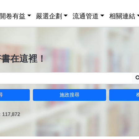
開卷有益
嚴選企劃
流通管道
相關連結
好書在這裡！
尋
施政搜尋
17,872