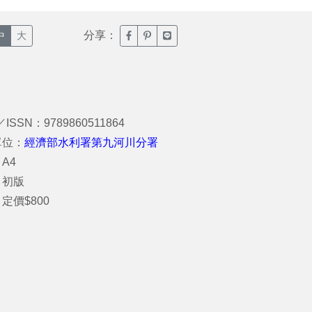
分享：
臉書分享(另開新視窗)
噗浪分享(另開新視窗)
Line分享(另開新視窗)
中
大
／ISSN：9789860511864
單位：
經濟部水利署第九河川分署
A4
：初版
定價$800