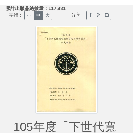
:::
累計出版品總數量：117,881
字體：
分享：
臉書分享(另開新視窗)
噗浪分享(另開新視
Line分享(另
小
中
大
105年度「下世代寬