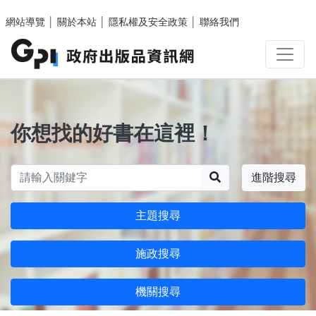
跳至主要內容區塊
網站導覽
│
關於本站
│
隱私權及安全政策
│
聯絡我們
你想找的好書在這裡！
搜尋
進階搜尋
主題搜尋
施政搜尋
機關搜尋