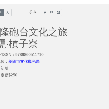
分享：
臉書分享(另開新視窗)
噗浪分享(另開新視窗)
Line分享(另開新視窗)
中
大
基隆砲台文化之旅
甕‧槓子寮
／ISSN：9789860511710
單位：
基隆市文化觀光局
：初版
定價$250