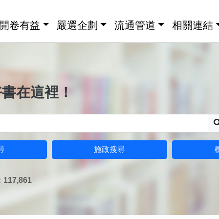
開卷有益
嚴選企劃
流通管道
相關連結
好書在這裡！
尋
施政搜尋
17,861