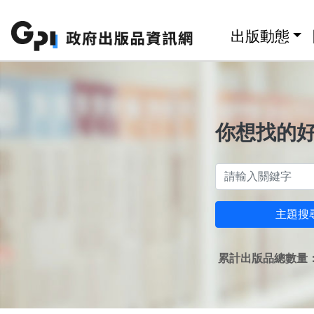
跳至主要內容區塊
:::
出版動態
你想找的
主題搜
累計出版品總數量：1