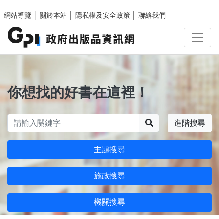
跳至主要內容區塊
網站導覽
│
關於本站
│
隱私權及安全政策
│
聯絡我們
你想找的好書在這裡！
搜尋
進階搜尋
主題搜尋
施政搜尋
機關搜尋