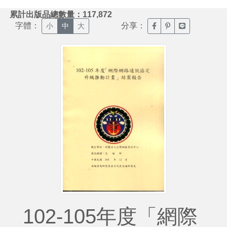
:::
累計出版品總數量：117,872
字體：
分享：
臉書分享(另開新視窗)
噗浪分享(另開新視
Line分享(另
小
中
大
102-105年度「網際