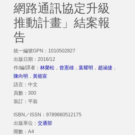
網路通訊協定升級
推動計畫」結案報
告
統一編號GPN：1010502827
出版日期：2016/12
作/編/譯者：
林榮松
，
曾憲雄
，
葉耀明
，
趙涵捷
，
陳向明
，
黃能富
語言：中文
頁數：300
裝訂：平裝
ISBN／ISSN：9789860512175
出版單位：
交通部
開數：A4