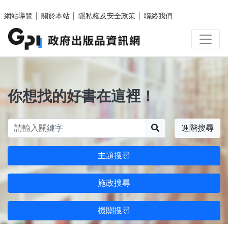
跳至主要內容區塊
網站導覽
│
關於本站
│
隱私權及安全政策
│
聯絡我們
你想找的好書在這裡！
搜尋
進階搜尋
主題搜尋
施政搜尋
機關搜尋