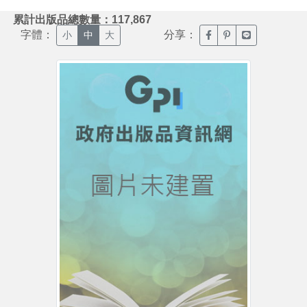
:::
累計出版品總數量：117,867
字體：
分享：
臉書分享(另開新視窗)
噗浪分享(另開新視
Line分享(另
小
中
大