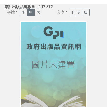
:::
累計出版品總數量：117,872
字體：
分享：
臉書分享(另開新視窗)
噗浪分享(另開新視
Line分享(另
小
中
大