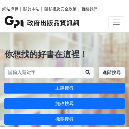
跳至主要內容區塊
網站導覽
│
關於本站
│
隱私權及安全政策
│
聯絡我們
你想找的好書在這裡！
搜尋
進階搜尋
主題搜尋
施政搜尋
機關搜尋