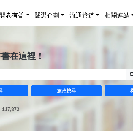
開卷有益
嚴選企劃
流通管道
相關連結
好書在這裡！
尋
施政搜尋
17,872