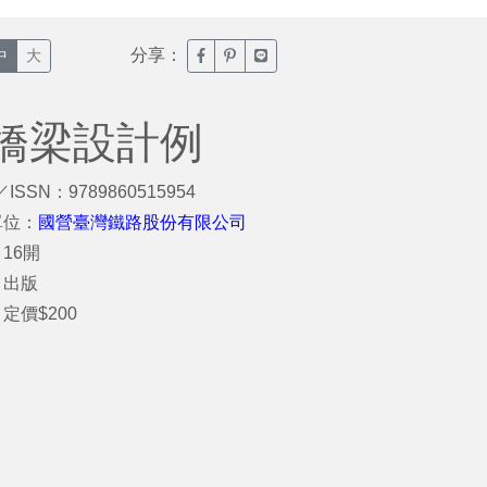
分享：
臉書分享(另開新視窗)
噗浪分享(另開新視窗)
Line分享(另開新視窗)
中
大
橋梁設計例
／ISSN：9789860515954
單位：
國營臺灣鐵路股份有限公司
16開
：出版
定價$200