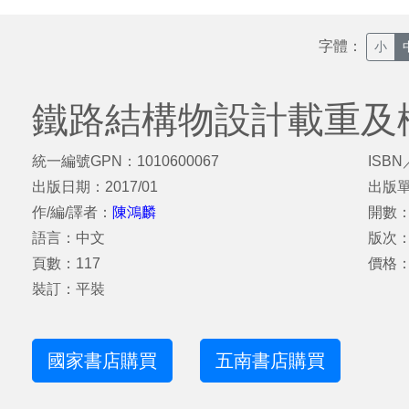
字體：
小
鐵路結構物設計載重及
統一編號GPN：1010600067
ISBN
出版日期：2017/01
出版
作/編/譯者：
陳鴻麟
開數：
語言：中文
版次
頁數：117
價格：
裝訂：平裝
國家書店購買
五南書店購買