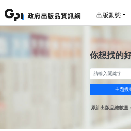
跳至主要內容區塊
:::
出版動態
你想找的
主題搜
累計出版品總數量：1