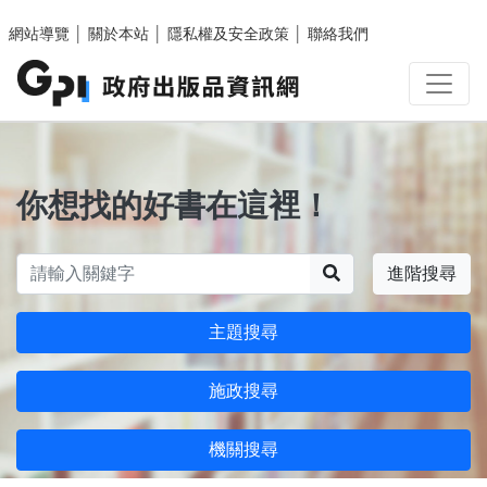
跳至主要內容區塊
網站導覽
│
關於本站
│
隱私權及安全政策
│
聯絡我們
你想找的好書在這裡！
搜尋
進階搜尋
主題搜尋
施政搜尋
機關搜尋