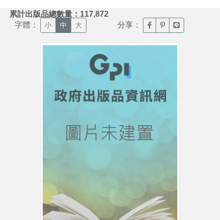
:::
累計出版品總數量：117,872
字體：
分享：
臉書分享(另開新視窗)
噗浪分享(另開新視
Line分享(另
小
中
大