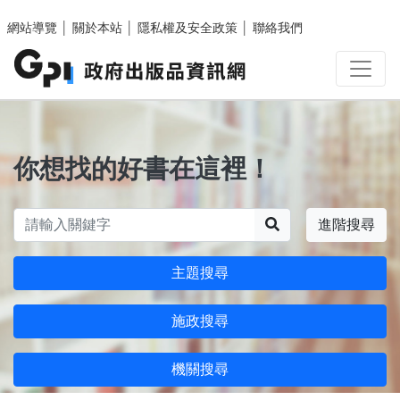
跳至主要內容區塊
網站導覽
│
關於本站
│
隱私權及安全政策
│
聯絡我們
你想找的好書在這裡！
搜尋
進階搜尋
主題搜尋
施政搜尋
機關搜尋