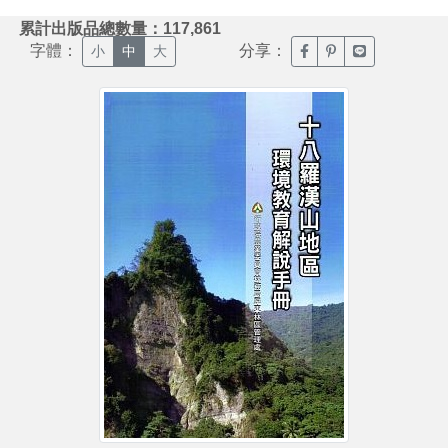
:::
累計出版品總數量：117,861
字體：
分享：
臉書分享(另開新視窗)
噗浪分享(另開新視
Line分享(另
小
中
大