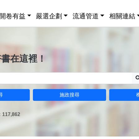
開卷有益
嚴選企劃
流通管道
相關連結
好書在這裡！
尋
施政搜尋
17,862