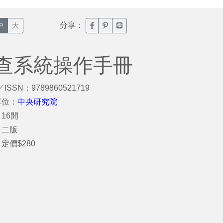
分享：
臉書分享(另開新視窗)
噗浪分享(另開新視窗)
Line分享(另開新視窗)
中
大
查系統操作手冊
／ISSN：9789860521719
單位：
中央研究院
16開
：二版
定價$280