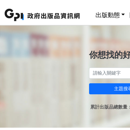
跳至主要內容區塊
:::
出版動態
你想找的
主題搜
累計出版品總數量：1