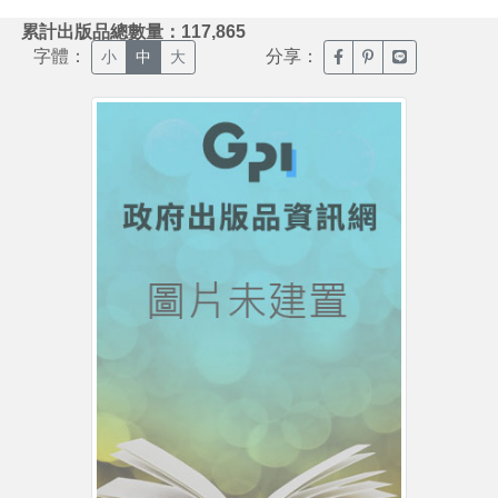
:::
累計出版品總數量：117,865
字體：
分享：
臉書分享(另開新視窗)
噗浪分享(另開新視
Line分享(另
小
中
大