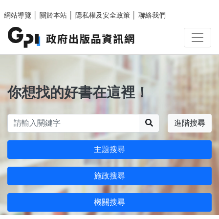
跳至主要內容區塊
網站導覽
│
關於本站
│
隱私權及安全政策
│
聯絡我們
你想找的好書在這裡！
搜尋
進階搜尋
主題搜尋
施政搜尋
機關搜尋