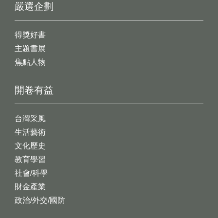
嚴選企劃
得獎好書
主題書展
焦點人物
開卷有益
台灣采風
生活藝術
文化歷史
教育學習
社會/科學
財金產業
政治/外交/國防