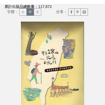
:::
累計出版品總數量：117,872
字體：
分享：
臉書分享(另開新視窗)
噗浪分享(另開新視
Line分享(另
小
中
大