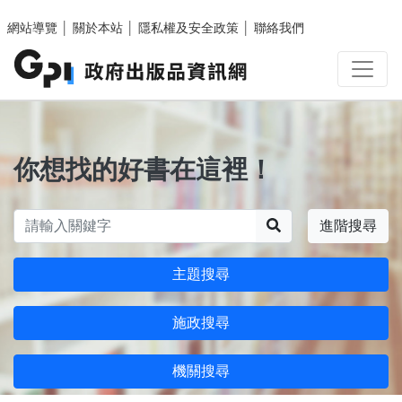
跳至主要內容區塊
網站導覽
│
關於本站
│
隱私權及安全政策
│
聯絡我們
你想找的好書在這裡！
搜尋
進階搜尋
主題搜尋
施政搜尋
機關搜尋