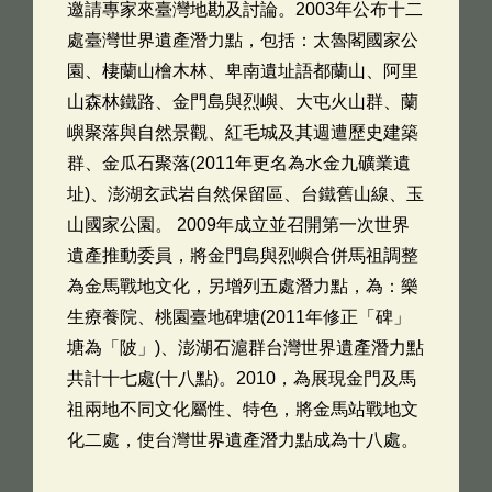
邀請專家來臺灣地勘及討論。2003年公布十二
處臺灣世界遺產潛力點，包括：太魯閣國家公
園、棲蘭山檜木林、卑南遺址語都蘭山、阿里
山森林鐵路、金門島與烈嶼、大屯火山群、蘭
嶼聚落與自然景觀、紅毛城及其週遭歷史建築
群、金瓜石聚落(2011年更名為水金九礦業遺
址)、澎湖玄武岩自然保留區、台鐵舊山線、玉
山國家公園。 2009年成立並召開第一次世界
遺產推動委員，將金門島與烈嶼合併馬祖調整
為金馬戰地文化，另增列五處潛力點，為：樂
生療養院、桃園臺地碑塘(2011年修正「碑」
塘為「陂」)、澎湖石滬群台灣世界遺產潛力點
共計十七處(十八點)。2010，為展現金門及馬
祖兩地不同文化屬性、特色，將金馬站戰地文
化二處，使台灣世界遺產潛力點成為十八處。