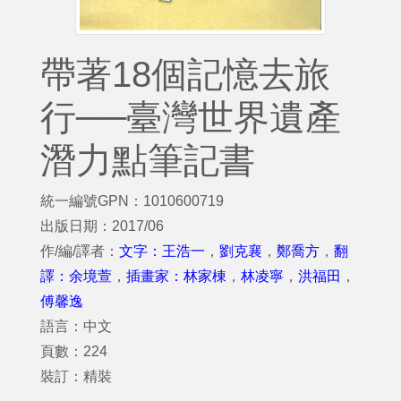
帶著18個記憶去旅
行──臺灣世界遺產
潛力點筆記書
統一編號GPN：1010600719
出版日期：2017/06
作/編/譯者：
文字：王浩一
，
劉克襄
，
鄭喬方
，
翻
譯：余境萱
，
插畫家：林家棟
，
林凌寧
，
洪福田
，
傅馨逸
語言：中文
頁數：224
裝訂：精裝