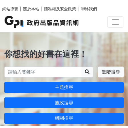
跳至主要內容區塊
網站導覽
│
關於本站
│
隱私權及安全政策
│
聯絡我們
你想找的好書在這裡！
搜尋
進階搜尋
主題搜尋
施政搜尋
機關搜尋