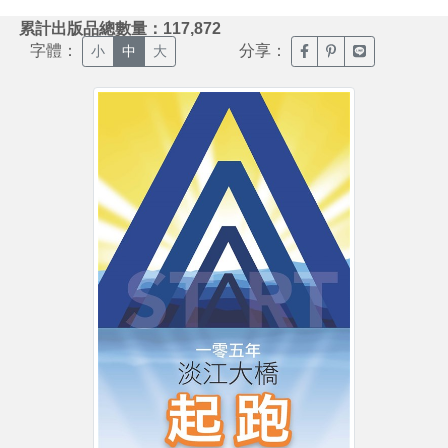
:::
累計出版品總數量：117,872
字體：
分享：
臉書分享(另開新視窗)
噗浪分享(另開新視
Line分享(另
小
中
大